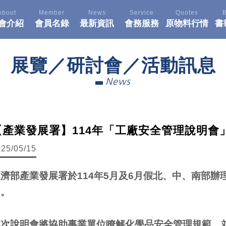
About
Member
News
Service
Quotes
會介紹
會員名錄
最新資訊
會務服務
原物料行情
書
展覽／研討會／活動訊息
News
【產業發展署】114年「工廠安全管理說明會
025/05/15
經濟部產業發展署於114年5月及6月假北、中、南部
加。
本次說明會將協助事業單位瞭解化學品安全管理規範，