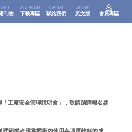
Books
Downloads
Contact
English
籍刊物
下載專區
聯絡我們
英文版
會員專區
」
辦理「工廠安全管理說明會」，敬請踴躍報名參
並呼籲業者應掌握廠內使用各項原物料的成