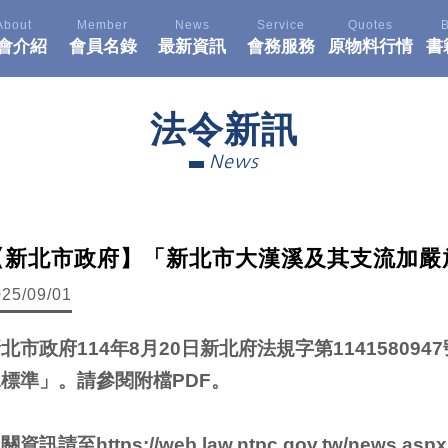
About
Member
News
Service
Quotes
會介紹
會員名錄
最新資訊
會務服務
原物料行情
書
法令新訊
News
【新北市政府】「新北市大漢溪及其支流加嚴
025/09/01
北市政府114年8月20日新北府法規字第1141580
標準」。請參閱附檔PDF。
相關資訊請至
https://web.law.ntpc.gov.tw/news.as