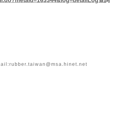
tail.do?metaid=163344&log=detailLog
查詢
il:
rubber.taiwan@msa.hinet.net