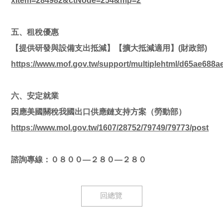
xItem=284982&ctNode=254&mp=2
五、租稅優惠
【提供研發與設備支出抵減】【擴大抵減適用】(財政部)
https://www.mof.gov.tw/support/multiplehtml/d65ae68
六、安定就業
因應美國關稅我國出口供應鏈支持方案（勞動部）
https://www.mol.gov.tw/1607/28752/79749/79773/post
諮詢專線：０８００—２８０—２８０
回總覽